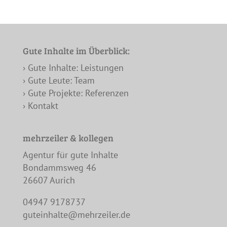
Gute Inhalte im Überblick:
› Gute Inhalte: Leistungen
› Gute Leute: Team
› Gute Projekte: Referenzen
› Kontakt
mehrzeiler & kollegen
Agentur für gute Inhalte
Bondammsweg 46
26607 Aurich
04947 9178737
guteinhalte@mehrzeiler.de